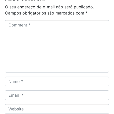
O seu endereço de e-mail não será publicado.
Campos obrigatórios são marcados com
*
C
o
m
m
e
n
t
*
N
a
m
E
e
m
*
a
W
i
e