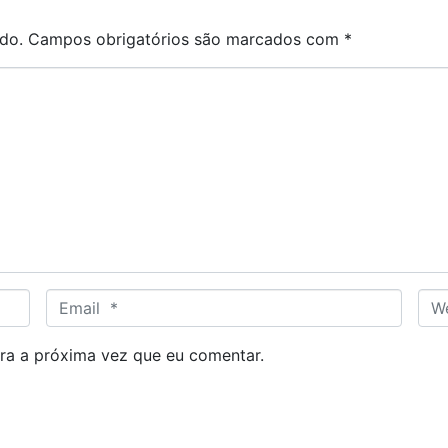
do.
Campos obrigatórios são marcados com
*
E
W
m
e
a
b
ra a próxima vez que eu comentar.
i
s
l
i
*
t
e