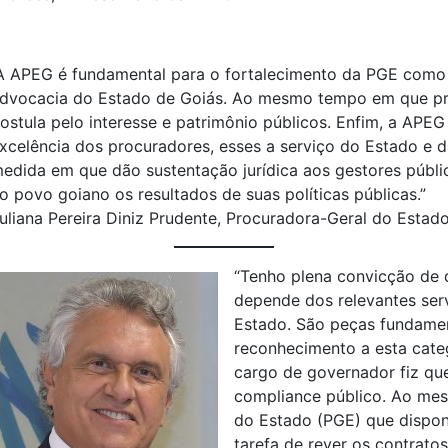
A APEG é fundamental para o fortalecimento da PGE como o
dvocacia do Estado de Goiás. Ao mesmo tempo em que prim
ostula pelo interesse e patrimônio públicos. Enfim, a APEG
xcelência dos procuradores, esses a serviço do Estado e da
edida em que dão sustentação jurídica aos gestores públi
o povo goiano os resultados de suas políticas públicas.”
uliana Pereira Diniz Prudente, Procuradora-Geral do Estad
“Tenho plena convicção de 
depende dos relevantes ser
Estado. São peças fundame
reconhecimento a esta categ
cargo de governador fiz qu
compliance público. Ao mesm
do Estado (PGE) que dispon
tarefa de rever os contrat