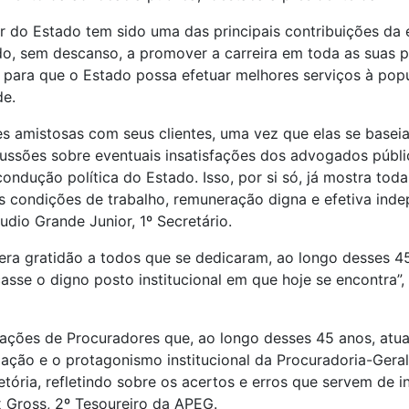
 do Estado tem sido uma das principais contribuições da 
o, sem descanso, a promover a carreira em toda as suas p
para que o Estado possa efetuar melhores serviços à popul
de.
 amistosas com seus clientes, uma vez que elas se baseia
ussões sobre eventuais insatisfações dos advogados públic
ndução política do Estado. Isso, por si só, já mostra tod
 condições de trabalho, remuneração digna e efetiva inde
dio Grande Junior, 1º Secretário.
cera gratidão a todos que se dedicaram, ao longo desses 4
çasse o digno posto institucional em que hoje se encontra”,
rações de Procuradores que, ao longo desses 45 anos, atu
dação e o protagonismo institucional da Procuradoria-Geral
ória, refletindo sobre os acertos e erros que servem de in
ix Gross, 2º Tesoureiro da APEG.