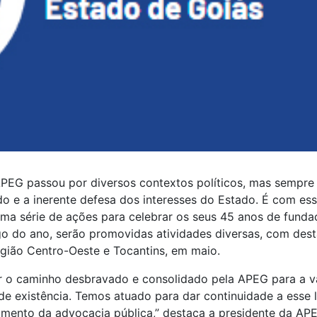
 APEG passou por diversos contextos políticos, mas sempr
do e a inerente defesa dos interesses do Estado. É com esse
, uma série de ações para celebrar os seus 45 anos de fund
o do ano, serão promovidas atividades diversas, com des
gião Centro-Oeste e Tocantins, em maio.
o caminho desbravado e consolidado pela APEG para a va
de existência. Temos atuado para dar continuidade a ess
cimento da advocacia pública,” destaca a presidente da A