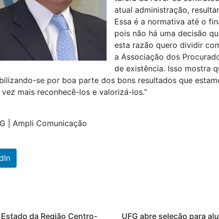
atual administração, resul
Essa é a normativa até o fi
pois não há uma decisão que
esta razão quero dividir c
a Associação dos Procurad
de existência. Isso mostra 
abilizando-se por boa parte dos bons resultados que estam
ez mais reconhecê-los e valorizá-los.”
EG | Ampli Comunicação
dIn
 Estado da Região Centro-
UFG abre seleção para al