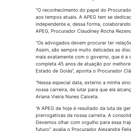
“O reconhecimento do papel do Procurador
aos tempos atuais. A APEG tem se dedicad
independente e, dessa forma, colaborando 
APEG, Procurador Claudiney Rocha Rezen
“Os advogados devem procurar ter relações
Assim, são sempre muito delicadas as disc
mais exatamente com o governo, que é a co
completa 45 anos de atuação por melhores
Estado de Goiás”, aponta o Procurador Cláu
“Nessa especial data, externo a minha sin
nossa carreira, de lutar para que ela alcan
Ariana Vieira Nunes Caixeta.
“A APEG de hoje é resultado da luta de ge
prerrogativas da nossa carreira. A consoli
Devemos olhar com orgulho para essa trajet
futuro”, avalia o Procurador Alexandre Fel