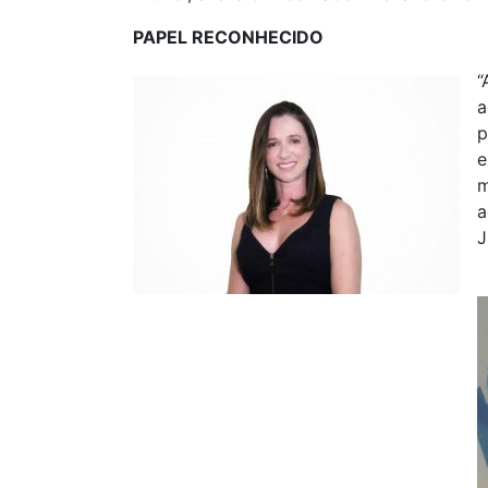
PAPEL RECONHECIDO
“
a
p
e
m
a
J