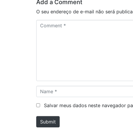
Add a Comment
O seu endereço de e-mail não será publica
C
o
m
m
e
n
t
*
N
a
m
Salvar meus dados neste navegador pa
e
*
Submit