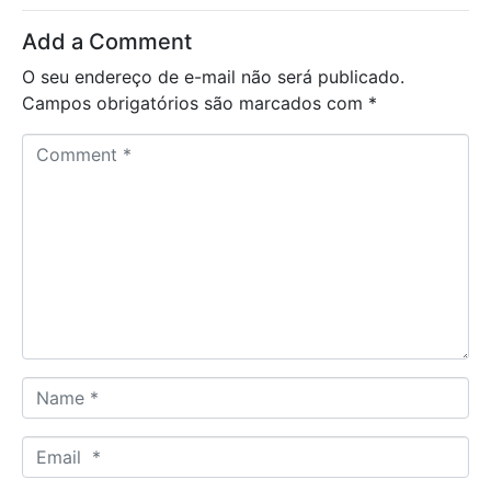
Add a Comment
O seu endereço de e-mail não será publicado.
Campos obrigatórios são marcados com
*
C
o
m
m
e
n
t
*
N
a
m
E
e
m