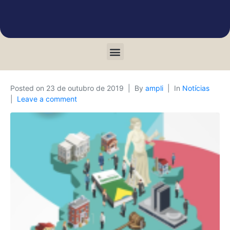
Posted on
23 de outubro de 2019
By
ampli
In
Notícias
Leave a comment