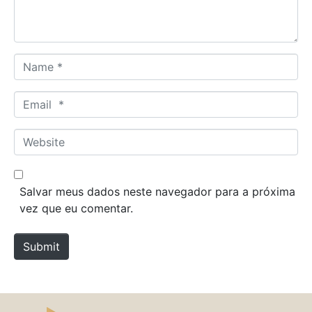
t
*
N
a
m
E
e
m
*
a
W
i
e
l
b
*
s
Salvar meus dados neste navegador para a próxima
i
vez que eu comentar.
t
e
Submit