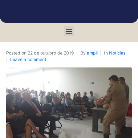
Posted on
22 de outubro de 2019
By
ampli
In
Notícias
Leave a comment