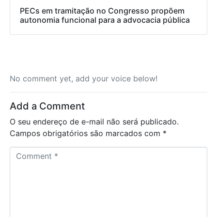
PECs em tramitação no Congresso propõem
autonomia funcional para a advocacia pública
No comment yet, add your voice below!
Add a Comment
O seu endereço de e-mail não será publicado.
Campos obrigatórios são marcados com
*
C
o
m
m
e
n