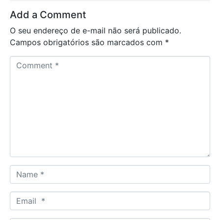
Add a Comment
O seu endereço de e-mail não será publicado.
Campos obrigatórios são marcados com
*
C
o
m
m
e
n
t
*
N
a
m
E
e
m
*