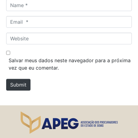
N
a
m
E
e
m
*
a
W
i
e
l
b
*
s
Salvar meus dados neste navegador para a próxima
i
vez que eu comentar.
t
e
Submit