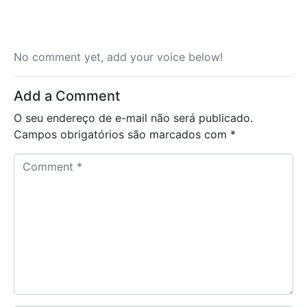
No comment yet, add your voice below!
Add a Comment
O seu endereço de e-mail não será publicado.
Campos obrigatórios são marcados com
*
C
o
m
m
e
n
t
*