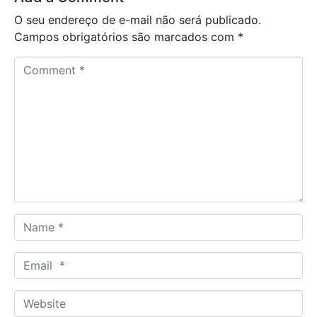
O seu endereço de e-mail não será publicado.
Campos obrigatórios são marcados com
*
C
o
m
m
e
n
t
*
N
a
m
E
e
m
*
a
W
i
e