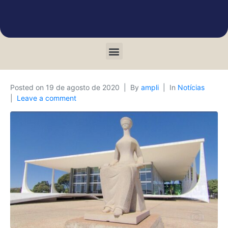
Posted on
19 de agosto de 2020
By
ampli
In
Notícias
Leave a comment