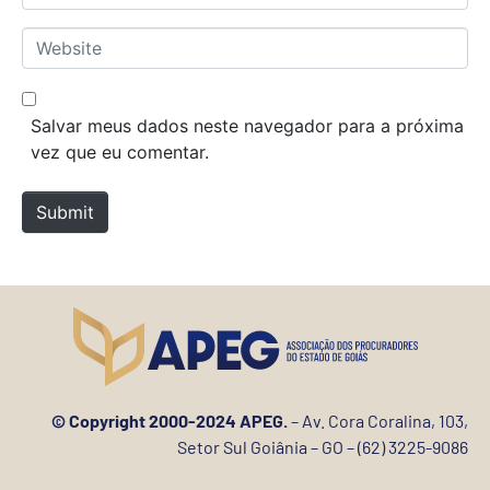
m
*
a
W
i
e
l
b
*
s
Salvar meus dados neste navegador para a próxima
i
vez que eu comentar.
t
e
Submit
© Copyright 2000-2024 APEG.
– Av. Cora Coralina, 103,
Setor Sul Goiânia – GO – (62) 3225-9086