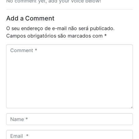
No comment yet, add your voice below!
Add a Comment
O seu endereço de e-mail não será publicado.
Campos obrigatórios são marcados com
*
C
o
m
m
e
n
t
*
N
a
m
E
e