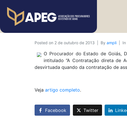
Posted on
2 de outubro de 2013
By
ampli
In
O Procurador do Estado de Goiás, Dr
intitulado “A Contratação direta de A
desvirtuada quando da contratação de asse
Veja
artigo completo
.
Facebook
Twitter
Linke