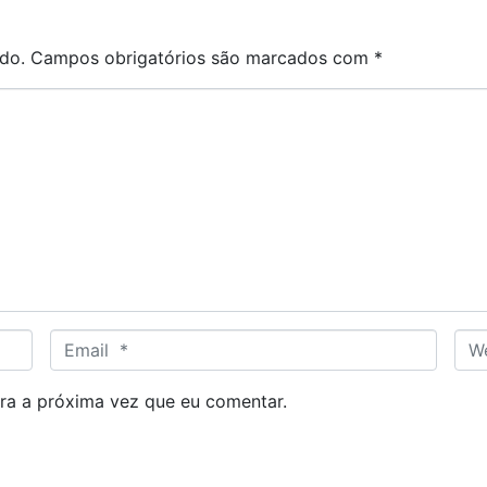
do.
Campos obrigatórios são marcados com
*
E
W
m
e
a
b
ra a próxima vez que eu comentar.
i
s
l
i
*
t