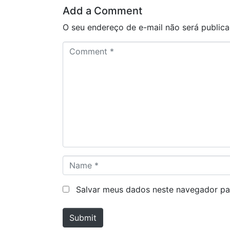
Add a Comment
O seu endereço de e-mail não será publica
C
o
m
m
e
n
t
*
N
a
m
Salvar meus dados neste navegador pa
e
*
Submit