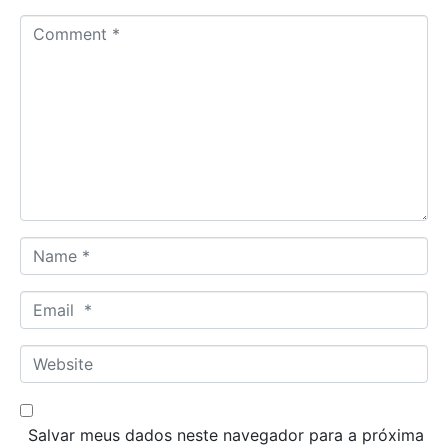
C
o
m
m
e
n
t
*
N
a
m
E
e
m
*
a
W
i
e
l
b
*
s
Salvar meus dados neste navegador para a próxima