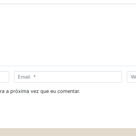
E
W
m
e
a
b
ra a próxima vez que eu comentar.
i
s
l
i
*
t
e