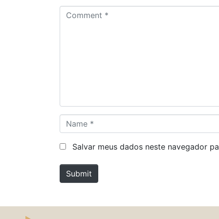
C
o
m
m
e
n
t
*
N
a
m
Salvar meus dados neste navegador pa
e
*
Submit