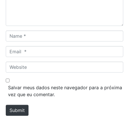
n
t
*
N
a
m
E
e
m
*
a
W
i
e
l
b
*
s
Salvar meus dados neste navegador para a próxima
i
vez que eu comentar.
t
e
Submit