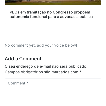
PECs em tramitação no Congresso propõem
autonomia funcional para a advocacia pública
No comment yet, add your voice below!
Add a Comment
O seu endereço de e-mail não será publicado.
Campos obrigatórios são marcados com
*
C
o
m
m
e