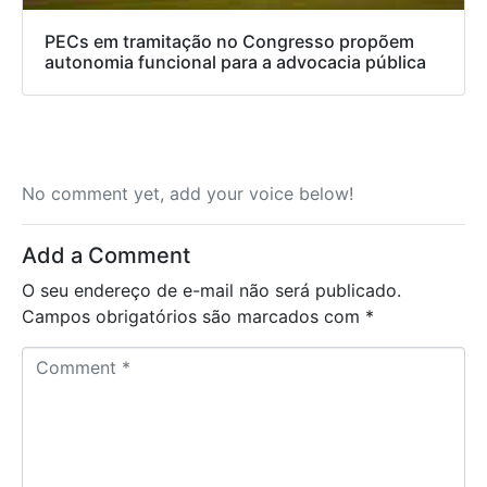
PECs em tramitação no Congresso propõem
autonomia funcional para a advocacia pública
No comment yet, add your voice below!
Add a Comment
O seu endereço de e-mail não será publicado.
Campos obrigatórios são marcados com
*
C
o
m
m
e