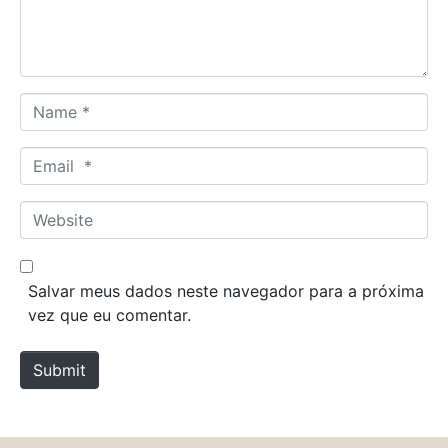
n
t
*
N
a
m
E
e
m
*
a
W
i
e
l
b
*
s
Salvar meus dados neste navegador para a próxima
i
vez que eu comentar.
t
e
Submit