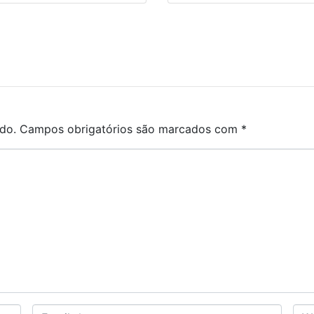
do.
Campos obrigatórios são marcados com
*
E
W