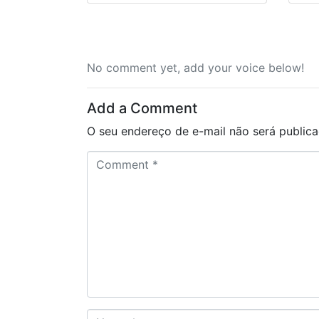
No comment yet, add your voice below!
Add a Comment
O seu endereço de e-mail não será publica
C
o
m
m
e
n
t
*
N