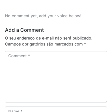
No comment yet, add your voice below!
Add a Comment
O seu endereço de e-mail não será publicado.
Campos obrigatórios são marcados com
*
C
o
m
m
e
n
t
*
N