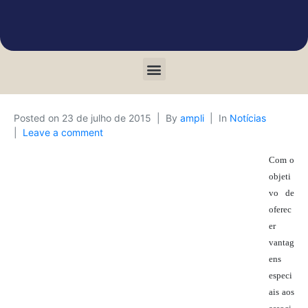
Posted on
23 de julho de 2015
By
ampli
In
Notícias
Leave a comment
Com o
objeti
vo de
oferec
er
vantag
ens
especi
ais aos