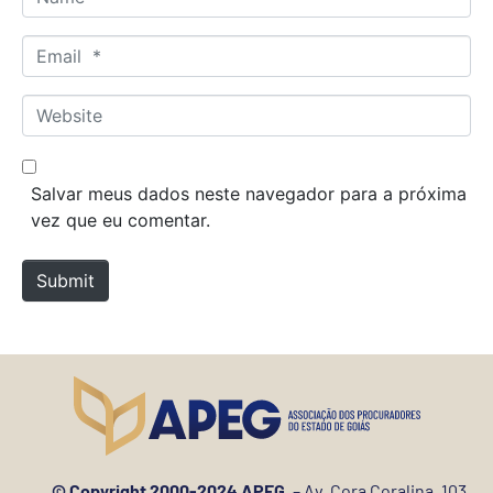
a
m
E
e
m
*
a
W
i
e
l
b
*
s
Salvar meus dados neste navegador para a próxima
i
vez que eu comentar.
t
e
Submit
© Copyright 2000-2024 APEG.
– Av. Cora Coralina, 103,