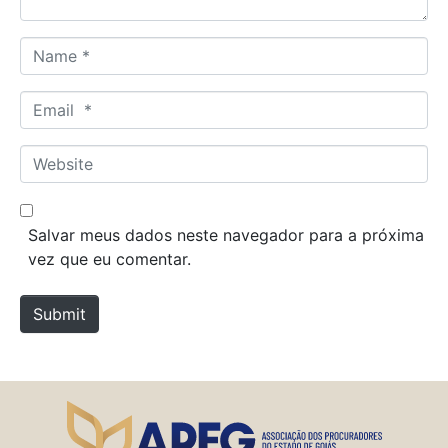
N
a
m
E
e
m
*
a
W
i
e
l
b
*
s
Salvar meus dados neste navegador para a próxima
i
vez que eu comentar.
t
e
Submit