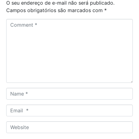
O seu endereço de e-mail não será publicado.
Campos obrigatórios são marcados com
*
C
o
m
m
e
n
t
*
N
a
m
E
e
m
*
a
W
i
e
l