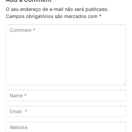
O seu endereço de e-mail não será publicado.
Campos obrigatórios são marcados com
*
C
o
m
m
e
n
t
*
N
a
m
E
e
m
*
a
W
i