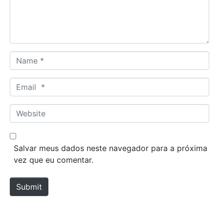
n
t
*
N
a
m
E
e
m
*
a
W
i
e
l
b
*
s
Salvar meus dados neste navegador para a próxima
i
vez que eu comentar.
t
e
Submit