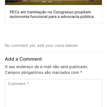
PECs em tramitação no Congresso propõem
autonomia funcional para a advocacia pública
No comment yet, add your voice below!
Add a Comment
O seu endereço de e-mail não será publicado.
Campos obrigatórios são marcados com
*
C
o
m
m
e