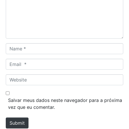
m
e
n
t
*
N
a
m
E
e
m
*
a
W
i
e
l
b
*
s
Salvar meus dados neste navegador para a próxima
i
vez que eu comentar.
t
e
Submit