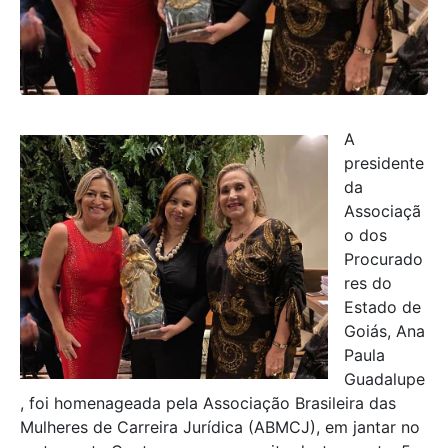
A
presidente
da
Associaçã
o dos
Procurado
res do
Estado de
Goiás, Ana
Paula
Guadalupe
, foi homenageada pela Associação Brasileira das
Mulheres de Carreira Jurídica (ABMCJ), em jantar no