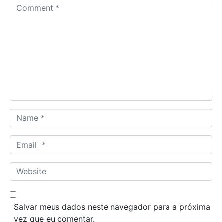
C
o
m
m
e
n
t
*
N
a
m
E
e
m
*
a
W
i
e
l
b
*
s
Salvar meus dados neste navegador para a próxima
i
vez que eu comentar.