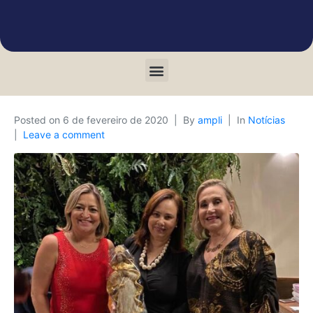
Posted on
6 de fevereiro de 2020
By
ampli
In
Notícias
Leave a comment