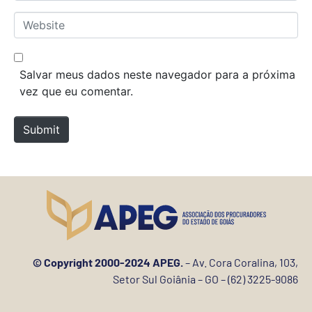
*
a
W
i
e
l
b
*
s
Salvar meus dados neste navegador para a próxima
i
vez que eu comentar.
t
e
Submit
© Copyright 2000-2024 APEG.
– Av. Cora Coralina, 103,
Setor Sul Goiânia – GO – (62) 3225-9086