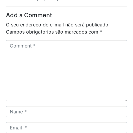
Add a Comment
O seu endereço de e-mail não será publicado.
Campos obrigatórios são marcados com
*
C
o
m
m
e
n
t
*
N
a
m
E
e
m