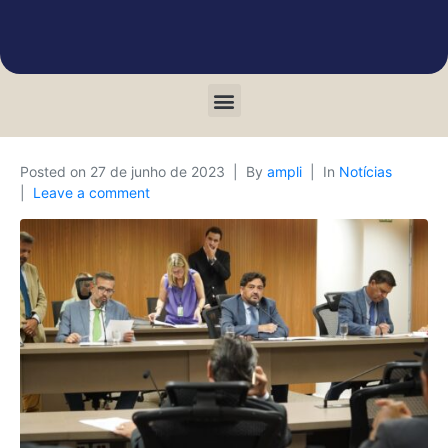
Posted on
27 de junho de 2023
By
ampli
In
Notícias
Leave a comment