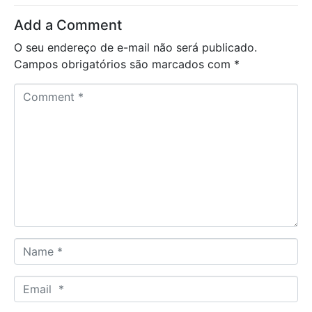
Add a Comment
O seu endereço de e-mail não será publicado.
Campos obrigatórios são marcados com
*
C
o
m
m
e
n
t
*
N
a
m
E
e
m