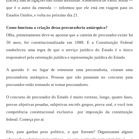
(DEM), mas as ligações não foram atendidas. A assessoria de Fábio Sousa —
que é o autor da emenda — informou que ele está em viagem para os
Estados Unidos, e volta no próximo dia 21.
Como funciona a criação dessa procuradoria autárquica?
Olha, primeiramente deve-se apontar que a carreira de procurador existe há
50 anos, foi constitucionalizada em 1988. E a Constituição Federal
estabeleceu uma regra de que o serviço jurídico do Estado é o único
responsável pela orientação jurídica e representação jurídica do Estado.
A questão é: no lugar de estruturar uma procuradoria, criaram uma
procuradoria autárquica. Pessoas que não passaram no concurso para
procurador estão tentando se tornar procuradores.
O concurso de procurador do Estado é muito extenso, longo, quatro fases,
provas objetivas pesadas, subjetivas em três grupos, prova oral, e você tem
competência constitucional exclusiva por imposição da constituição
federal. Começa por aí.
Eles, para ganhar peso político, o que fizeram? Organizaram alguns