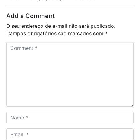
Add a Comment
O seu endereço de e-mail não será publicado.
Campos obrigatórios são marcados com
*
C
o
m
m
e
n
t
*
N
a
m
E
e
m