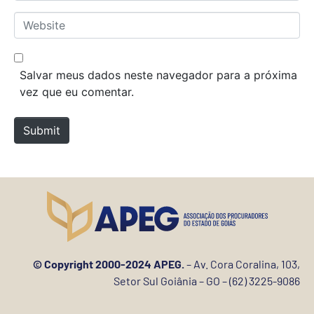
*
a
W
i
e
l
b
*
s
Salvar meus dados neste navegador para a próxima
i
vez que eu comentar.
t
e
Submit
© Copyright 2000-2024 APEG.
– Av. Cora Coralina, 103,
Setor Sul Goiânia – GO – (62) 3225-9086