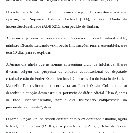
de 1988 e o Ato das Disposições Constitucionais Transitórias (ADCT).
Desta forma, a fim de impedir que a carreira seja de fato instituída, a Anape
ajuizou, no Supremo Tribunal Federal (STF), a Ação Direta de
Inconstitucionalidade (ADI) 5215, com pedido de liminar.
A resposta já veio: o presidente do Supremo Tribunal Federal (STF),
ministro Ricardo Lewandowski, pediu informações para a Assembleia, que
tem 10 dias para se explicar.
A Anape diz ainda que as normas apresentam vício de iniciativa, já que
tiveram origem em proposta de emenda constitucional de deputado
estadual e não do Poder Executivo local. O procurador do Estado de Goiás,
Marcello Terto afirmou em entrevista ao Jornal Opção Online que só
descobriu a criação dessa estrutura por meio de diário oficial. “Isso é, antes
de tudo, inconstitucional, porque está usurpando competência do
procurador do Estado”, disse.
O Jornal Opção Online tentou contato com o ex-deputado estadual, agora
federal, Fábio Sousa (PSDB), e o presidente da Alego, Hélio de Sousa