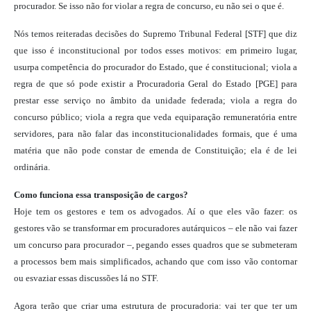
procurador. Se isso não for violar a regra de concurso, eu não sei o que é.
Nós temos reiteradas decisões do Supremo Tribunal Federal [STF] que diz
que isso é inconstitucional por todos esses motivos: em primeiro lugar,
usurpa competência do procurador do Estado, que é constitucional; viola a
regra de que só pode existir a Procuradoria Geral do Estado [PGE] para
prestar esse serviço no âmbito da unidade federada; viola a regra do
concurso público; viola a regra que veda equiparação remuneratória entre
servidores, para não falar das inconstitucionalidades formais, que é uma
matéria que não pode constar de emenda de Constituição; ela é de lei
ordinária.
Como funciona essa transposição de cargos?
Hoje tem os gestores e tem os advogados. Aí o que eles vão fazer: os
gestores vão se transformar em procuradores autárquicos – ele não vai fazer
um concurso para procurador –, pegando esses quadros que se submeteram
a processos bem mais simplificados, achando que com isso vão contornar
ou esvaziar essas discussões lá no STF.
Agora terão que criar uma estrutura de procuradoria: vai ter que ter um