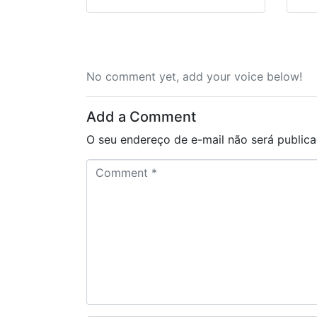
No comment yet, add your voice below!
Add a Comment
O seu endereço de e-mail não será publica
C
o
m
m
e
n
t
*