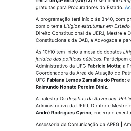
nesta
terça-feira (06/12)
o seminário
Lití
gratuitas para Procuradores do Estado.
Ac
A programação terá início às 8h40, com 
com o tema
Litígios estruturais em Estad
Direito Constitucional da UERJ, Mestre e
Constitucionais da OAB, a Advogada e par
Às 10h10 tem início a mesa de debates
Lit
jurídica das políticas públicas
. Participam
Administrativo da UFG
Fabrício Motta;
a
P
Coordenadora da Área de Atuação do Patri
UFG
Fabiana Lemes Zamalloa do Prado;
e
Raimundo Nonato Pereira Diniz.
A palestra
Os desafios da Advocacia Públi
Administrativo da UERJ; Doutor e Mestre e
André Rodrigues Cyrino,
encerra o evento
Assessoria de Comunicação da APEG | Am