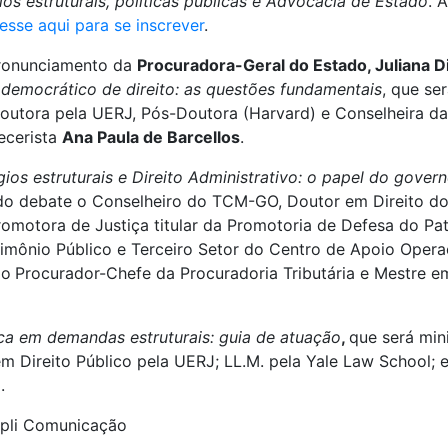
gios estruturais, políticas públicas e Advocacia de Estado
. 
esse aqui para se inscrever
.
pronunciamento da
Procuradora-Geral do Estado, Juliana D
o democrático de direito: as questões fundamentais
, que se
 Doutora pela UERJ, Pós-Doutora (Harvard) e Conselheira 
ecerista
Ana Paula de Barcellos
.
ígios estruturais e Direito Administrativo: o papel do gov
 do debate o Conselheiro do TCM-GO, Doutor em Direito do
romotora de Justiça titular da Promotoria de Defesa do Pa
mônio Público e Terceiro Setor do Centro de Apoio Opera
 o
Procurador-Chefe da Procuradoria Tributária e Mestre em 
ca em demandas estruturais: guia de atuação
,
que será min
m Direito Público pela UERJ; LL.M. pela Yale Law School; 
.
pli Comunicação