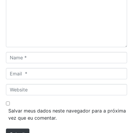
m
m
e
n
t
*
N
a
m
E
e
m
*
a
W
i
e
l
b
*
s
Salvar meus dados neste navegador para a próxima
i
vez que eu comentar.
t
e