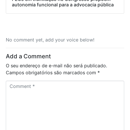
autonomia funcional para a advocacia pública
No comment yet, add your voice below!
Add a Comment
O seu endereço de e-mail não será publicado.
Campos obrigatórios são marcados com
*
C
o
m
m
e
n
t