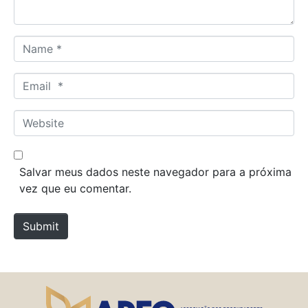
*
N
a
m
E
e
m
*
a
W
i
e
l
b
*
s
Salvar meus dados neste navegador para a próxima
i
vez que eu comentar.
t
e
Submit