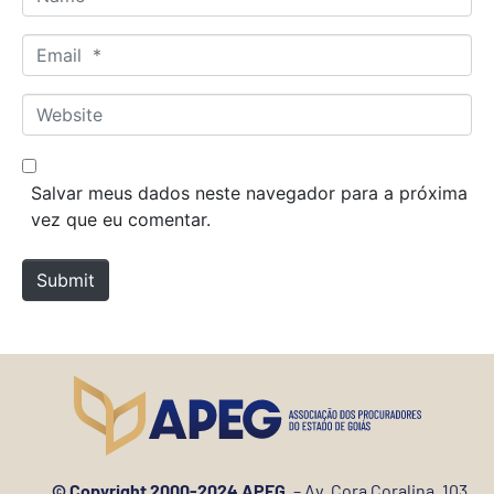
a
m
E
e
m
*
a
W
i
e
l
b
*
s
Salvar meus dados neste navegador para a próxima
i
vez que eu comentar.
t
e
Submit
© Copyright 2000-2024 APEG.
– Av. Cora Coralina, 103,