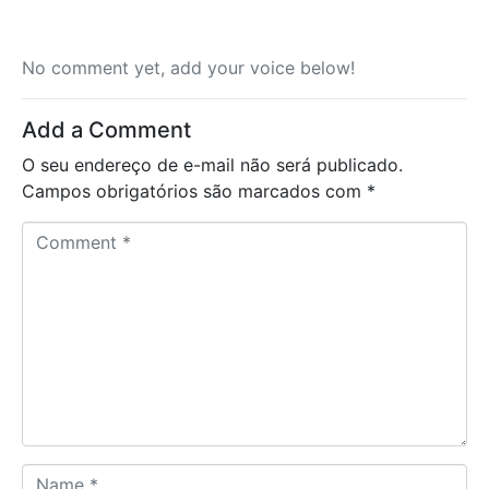
No comment yet, add your voice below!
Add a Comment
O seu endereço de e-mail não será publicado.
Campos obrigatórios são marcados com
*
C
o
m
m
e
n
t
*
N