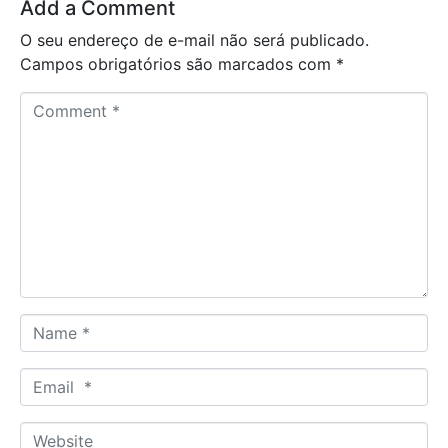
Add a Comment
O seu endereço de e-mail não será publicado.
Campos obrigatórios são marcados com
*
C
o
m
m
e
n
t
*
N
a
m
E
e
m
*
a
W