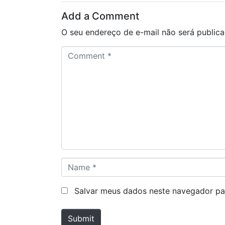
Add a Comment
O seu endereço de e-mail não será publica
C
o
m
m
e
n
t
*
N
a
m
Salvar meus dados neste navegador pa
e
*
Submit