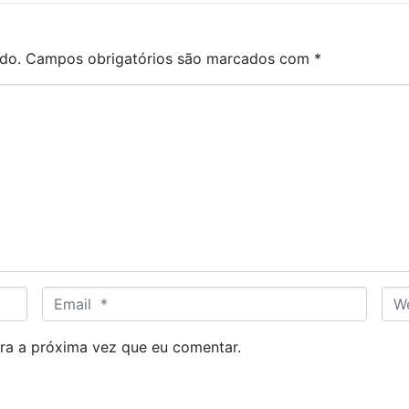
do.
Campos obrigatórios são marcados com
*
E
W
m
e
a
b
ra a próxima vez que eu comentar.
i
s
l
i
*
t