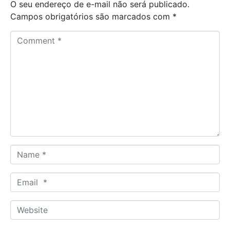
O seu endereço de e-mail não será publicado.
Campos obrigatórios são marcados com
*
C
o
m
m
e
n
t
*
N
a
m
E
e
m
*
a
W
i
e
l