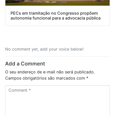
PECs em tramitação no Congresso propõem
autonomia funcional para a advocacia pública
No comment yet, add your voice below!
Add a Comment
O seu endereço de e-mail não será publicado.
Campos obrigatórios são marcados com
*
C
o
m
m
e