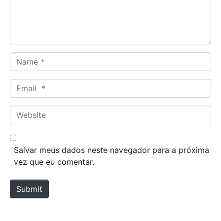
n
t
*
N
a
m
E
e
m
*
a
W
i
e
l
b
*
s
Salvar meus dados neste navegador para a próxima
i
vez que eu comentar.
t
e
Submit