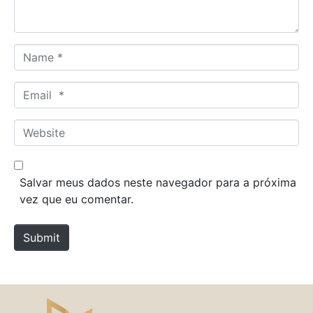
*
N
a
m
E
e
m
*
a
W
i
e
l
b
*
s
Salvar meus dados neste navegador para a próxima
i
vez que eu comentar.
t
e
Submit