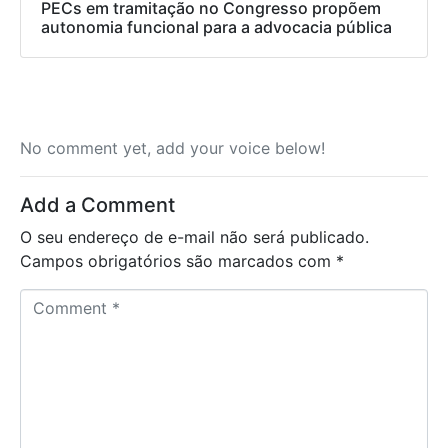
PECs em tramitação no Congresso propõem
autonomia funcional para a advocacia pública
No comment yet, add your voice below!
Add a Comment
O seu endereço de e-mail não será publicado.
Campos obrigatórios são marcados com
*
C
o
m
m
e
n
t