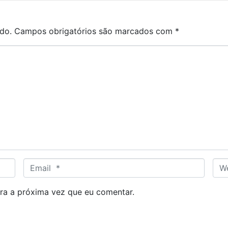
do.
Campos obrigatórios são marcados com
*
E
W
m
e
a
b
ra a próxima vez que eu comentar.
i
s
l
i
*
t