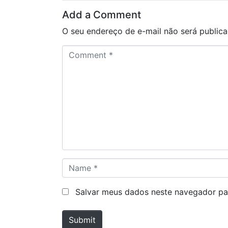
Add a Comment
O seu endereço de e-mail não será publica
C
o
m
m
e
n
t
*
N
a
m
Salvar meus dados neste navegador pa
e
*
Submit