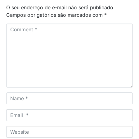
O seu endereço de e-mail não será publicado.
Campos obrigatórios são marcados com
*
C
o
m
m
e
n
t
*
N
a
m
E
e
m
*
a
W
i
e