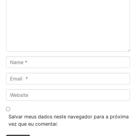
m
m
e
n
t
*
N
a
m
E
e
m
*
a
W
i
e
l
b
*
s
Salvar meus dados neste navegador para a próxima
i
vez que eu comentar.
t