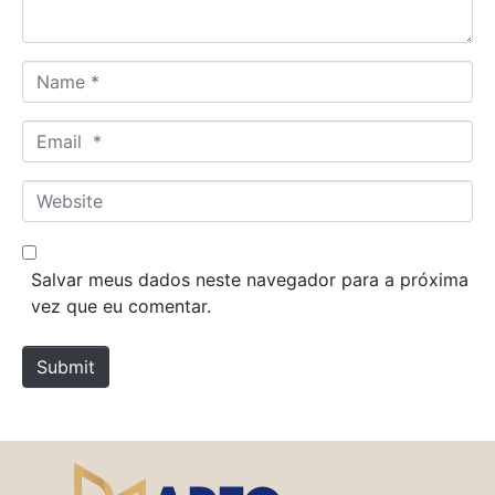
*
N
a
m
E
e
m
*
a
W
i
e
l
b
*
s
Salvar meus dados neste navegador para a próxima
i
vez que eu comentar.
t
e
Submit