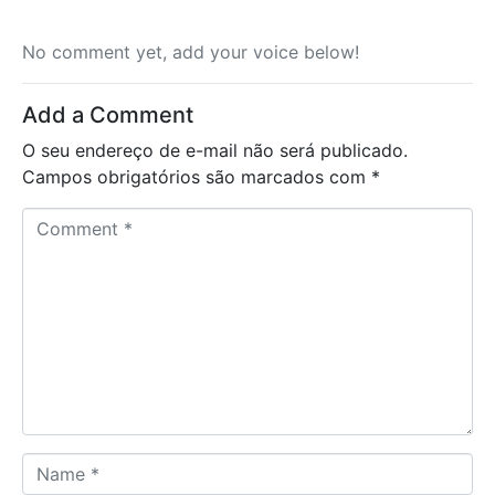
No comment yet, add your voice below!
Add a Comment
O seu endereço de e-mail não será publicado.
Campos obrigatórios são marcados com
*
C
o
m
m
e
n
t
*
N
a