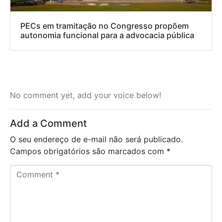
PECs em tramitação no Congresso propõem
autonomia funcional para a advocacia pública
No comment yet, add your voice below!
Add a Comment
O seu endereço de e-mail não será publicado.
Campos obrigatórios são marcados com
*
C
o
m
m
e