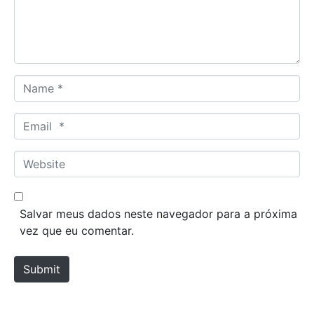
n
t
*
N
a
m
E
e
m
*
a
W
i
e
l
b
*
s
Salvar meus dados neste navegador para a próxima
i
vez que eu comentar.
t
e
Submit