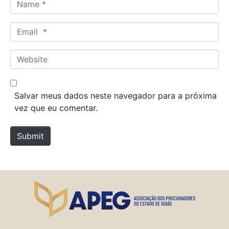
N
a
m
E
e
m
*
a
W
i
e
l
b
*
s
Salvar meus dados neste navegador para a próxima
i
vez que eu comentar.
t
e
Submit