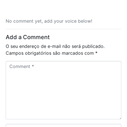
No comment yet, add your voice below!
Add a Comment
O seu endereço de e-mail não será publicado.
Campos obrigatórios são marcados com
*
C
o
m
m
e
n
t
*