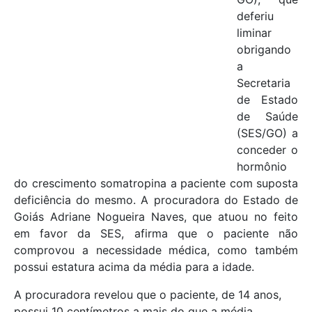
deferiu
liminar
obrigando
a
Secretaria
de Estado
de Saúde
(SES/GO) a
conceder o
hormônio
do crescimento somatropina a paciente com suposta
deficiência do mesmo. A procuradora do Estado de
Goiás Adriane Nogueira Naves, que atuou no feito
em favor da SES, afirma que o paciente não
comprovou a necessidade médica, como também
possui estatura acima da média para a idade.
A procuradora revelou que o paciente, de 14 anos,
possui 10 centímetros a mais do que a média