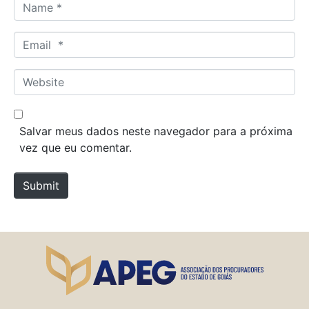
N
a
m
E
e
m
*
a
W
i
e
l
b
*
s
Salvar meus dados neste navegador para a próxima
i
vez que eu comentar.
t
e
Submit