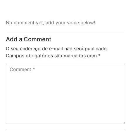
No comment yet, add your voice below!
Add a Comment
O seu endereço de e-mail não será publicado.
Campos obrigatórios são marcados com
*
C
o
m
m
e
n
t
*