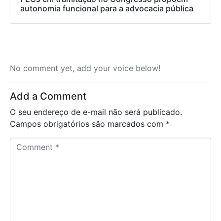
autonomia funcional para a advocacia pública
No comment yet, add your voice below!
Add a Comment
O seu endereço de e-mail não será publicado.
Campos obrigatórios são marcados com
*
C
o
m
m
e
n
t