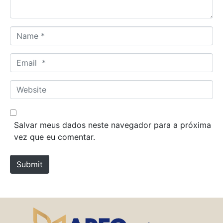
*
N
a
m
E
e
m
*
a
W
i
e
l
b
*
s
Salvar meus dados neste navegador para a próxima
i
vez que eu comentar.
t
e
Submit