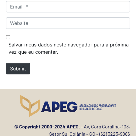
m
E
e
m
*
a
W
i
e
l
b
*
s
Salvar meus dados neste navegador para a próxima
i
vez que eu comentar.
t
e
Submit
© Copyright 2000-2024 APEG.
– Av. Cora Coralina, 103,
Setor Sul Goiânia – GO – (62) 3225-9086