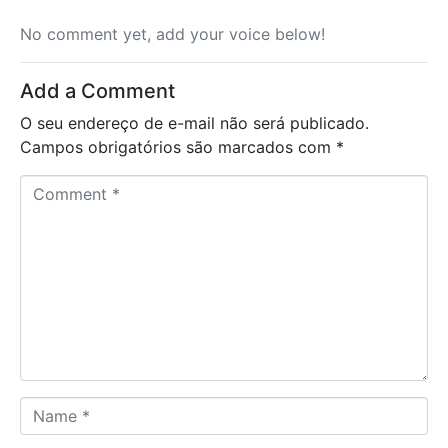
No comment yet, add your voice below!
Add a Comment
O seu endereço de e-mail não será publicado.
Campos obrigatórios são marcados com
*
C
o
m
m
e
n
t
*
N
a