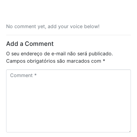
No comment yet, add your voice below!
Add a Comment
O seu endereço de e-mail não será publicado.
Campos obrigatórios são marcados com
*
C
o
m
m
e
n
t
*