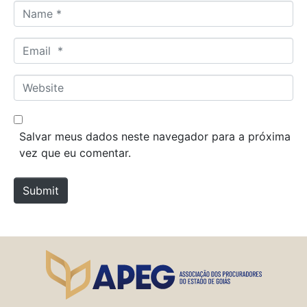
N
a
m
E
e
m
*
a
W
i
e
l
b
*
s
Salvar meus dados neste navegador para a próxima
i
vez que eu comentar.
t
e
Submit