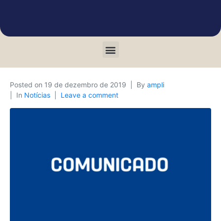
Posted on
19 de dezembro de 2019
By
ampli
In
Notícias
Leave a comment