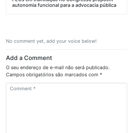
autonomia funcional para a advocacia pública
No comment yet, add your voice below!
Add a Comment
O seu endereço de e-mail não será publicado.
Campos obrigatórios são marcados com
*
C
o
m
m
e
n
t