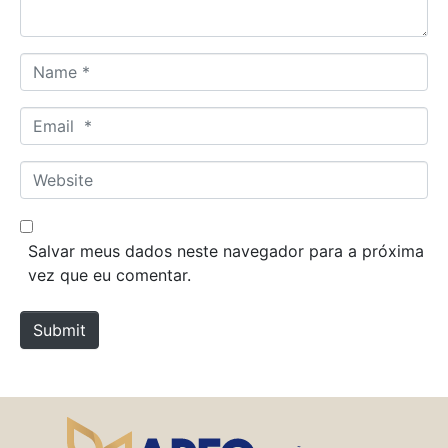
*
N
a
m
E
e
m
*
a
W
i
e
l
b
*
s
Salvar meus dados neste navegador para a próxima
i
vez que eu comentar.
t
e
Submit