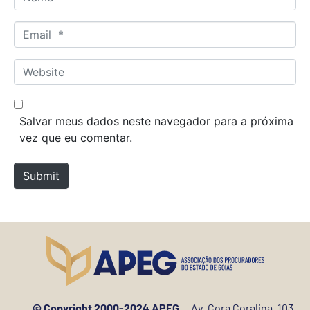
a
m
E
e
m
*
a
W
i
e
l
b
*
s
Salvar meus dados neste navegador para a próxima
i
vez que eu comentar.
t
e
Submit
© Copyright 2000-2024 APEG.
– Av. Cora Coralina, 103,