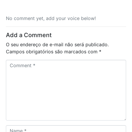
No comment yet, add your voice below!
Add a Comment
O seu endereço de e-mail não será publicado.
Campos obrigatórios são marcados com
*
C
o
m
m
e
n
t
*
N