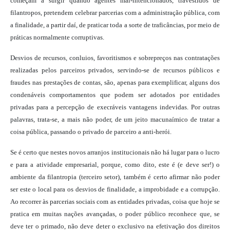
começam a surgir quando agentes mal-intencionados, travestidos de
filantropos, pretendem celebrar parcerias com a administração pública, com
a finalidade, a partir daí, de praticar toda a sorte de traficâncias, por meio de
práticas normalmente corruptivas.
Desvios de recursos, conluios, favoritismos e sobrepreços nas contratações
realizadas pelos parceiros privados, servindo-se de recursos públicos e
fraudes nas prestações de contas, são, apenas para exemplificar, alguns dos
condenáveis comportamentos que podem ser adotados por entidades
privadas para a percepção de execráveis vantagens indevidas. Por outras
palavras, trata-se, a mais não poder, de um jeito macunaímico de tratar a
coisa pública, passando o privado de parceiro a anti-herói.
Se é certo que nestes novos arranjos institucionais não há lugar para o lucro
e para a atividade empresarial, porque, como dito, este é (e deve ser!) o
ambiente da filantropia (terceiro setor), também é certo afirmar não poder
ser este o local para os desvios de finalidade, a improbidade e a corrupção.
Ao recorrer às parcerias sociais com as entidades privadas, coisa que hoje se
pratica em muitas nações avançadas, o poder público reconhece que, se
deve ter o primado, não deve deter o exclusivo na efetivação dos direitos