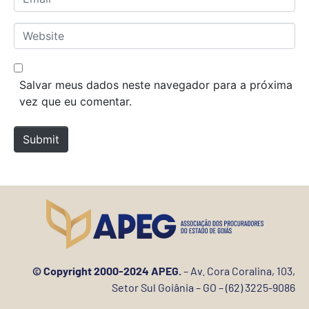
e
m
*
a
W
i
e
l
b
*
s
Salvar meus dados neste navegador para a próxima
i
vez que eu comentar.
t
e
Submit
© Copyright 2000-2024 APEG.
– Av. Cora Coralina, 103,
Setor Sul Goiânia – GO – (62) 3225-9086