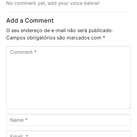
No comment yet, add your voice below!
Add a Comment
O seu endereço de e-mail não será publicado.
Campos obrigatórios são marcados com
*
C
o
m
m
e
n
t
*
N
a
m
E