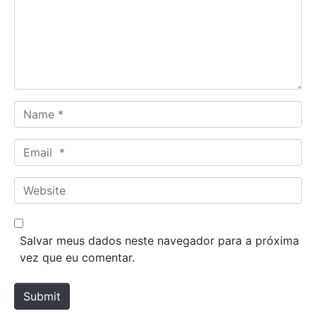
m
e
n
t
*
N
a
m
E
e
m
*
a
W
i
e
l
b
*
s
Salvar meus dados neste navegador para a próxima
i
vez que eu comentar.
t
e
Submit