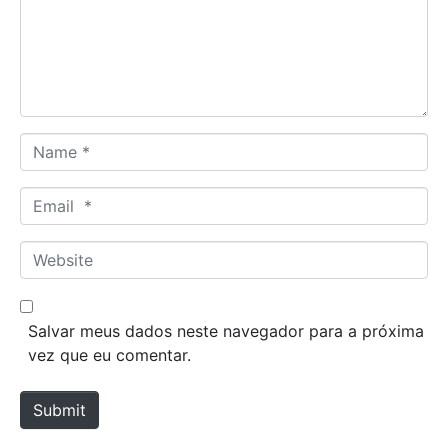
e
n
t
*
N
a
m
E
e
m
*
a
W
i
e
l
b
*
s
Salvar meus dados neste navegador para a próxima
i
vez que eu comentar.
t
e
Submit